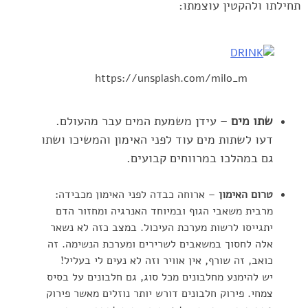
תחילתו ולהקטין עוצמתו:‏
https://unsplash.com/milo_m
שתו מים
– עידן משמעת המים עבר מהעולם.
דעו לשתות מים עוד ‏לפני האימון והמשיכו ושתו
גם במהלכו במרווחים קבועים. ‏
טרום האימון
– ארוחה כבדה לפני האימון מכבידה:
מרבית משאבי ‏הגוף ובמיוחד האנרגיה ומחזור הדם
יתגייסו לרשות מערכת העיכול. ‏במצב כזה לא נשאר
אלה לחסוך במשאבים לשרירים ומערכת ‏הנשימה. זה
כואב, זה שורף, אין אוויר וזה לא נעים לי בעליל! ‏
יש להימנע מחלבונים מכל סוג, גם חלבונים על בסיס
צמחי. ‏פירוק חלבונים דורש יותר נוזלים מאשר פירוק