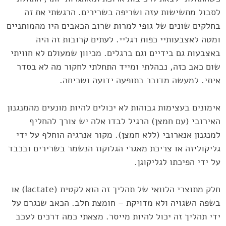
לסבול מתשישות עזה ושריפה בשרירים. הרגשתי את זה
בחלקים ‏שונים של גופי למרות שרוב הכאבים היו מהמותניים
ומטה לאצבעותיי ‏כפות רגליי. לעתים קרובות זה היה
באצבעות גם בידיים וגם ברגלים. מכיוון ‏שמעולם לא חוויתי
שום כאב כזה, נבהלתי ומייד התחלתי לחקור מה לא ‏בסדר
איתי. למעשה מדובר בתופעה ידועה ושכיחה. ‏
אימונים בעצימות גבוהות לא יכולים להיות מונעים מהמנגנון
האירובי (עם ‏חמצן) הרגיל לבדו אלה יש צורך להחליף
למנגנון אנארובי (ללא חמצן). ‏מקור אנרגיה הוחלף על ידי
גליקוליזה או צריכת מאגרי הגלוקוז הנשמר ‏בשרירים ובכבד
על ידי הפיכתו לגליקוגן. ‏
חלק מתוצרי הלוואי של תהליך זה הוא לקטית (‏lactate‏) או
בשפה השגויה ‏ולא מדויקת – חומצת חלב. הכאב שנגרם על
ידי תהליך זה יכול להיות ‏מייסר. מצאתי כמה דרכים לעכב