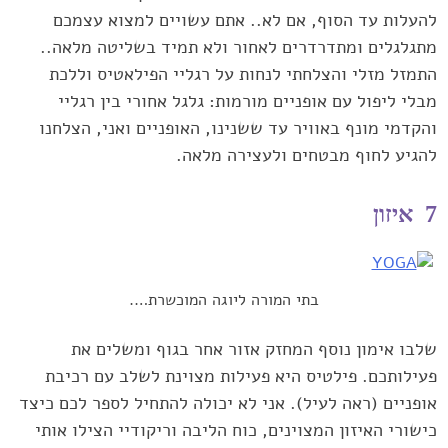
להעלות עד הסוף, אם לא.. אתם עשויים למצוא ‏עצמכם
מתגלגלים ומתדרדרים לאחור ולא תמיד בשליטה מלאה..
התמזל ‏מזלי והצלחתי לנחות על רגליי הפילאטיס וללכת
מבלי ליפול עם אופניים ‏מורמות: גלגל אחורי בין רגליי
והקדמי מונף באוויר עד ששנינו, האופניים ‏ואני, הצלחנו
להגיע לחוף מבטחים ולעצירה מלאה.‏
7 איזון
בתי המורה ליוגה המוכשרת….
שלבו אימון נוסף המחזק אזור אחר בגוף ומשלים את
פעילותכם. ‏פילטיס היא פעילות מצוינת לשלב עם רכיבת
אופניים (ראה לעיל). אני לא ‏יכולה להתחיל לספר לכם כיצד
כישורי האיזון המצוינים, כוח הליבה וריקודיי ‏הצילו אותי