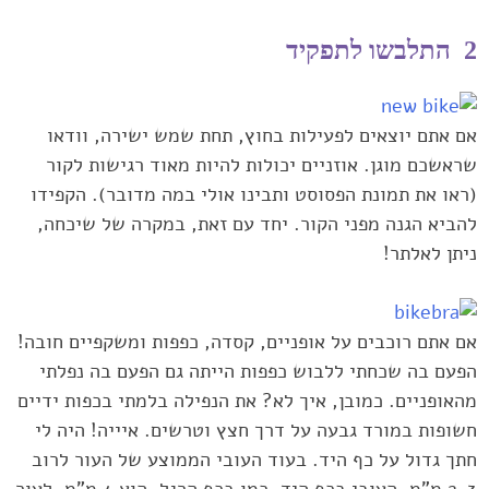
2 התלבשו לתפקיד
אם אתם יוצאים לפעילות בחוץ, תחת שמש ישירה, ‏וודאו
שראשכם מוגן. אוזניים יכולות להיות מאוד רגישות לקור
(ראו את תמונת הפסוסט ותבינו אולי במה מדובר). הקפידו
‏להביא הגנה מפני הקור. יחד עם זאת, במקרה של שיכחה,
ניתן לאלתר!‏
אם אתם רוכבים על אופניים, קסדה, כפפות ומשקפיים חובה!
הפעם בה ‏שכחתי ללבוש כפפות הייתה גם הפעם בה נפלתי
מהאופניים. ‏כמובן, איך לא? את הנפילה בלמתי בכפות ידיים
חשופות במורד גבעה על ‏דרך חצץ וטרשים. איייה! היה לי
חתך גדול על כף היד. בעוד העובי הממוצע ‏של העור לרוב
2-3 מ"מ, העובי בכף היד, כמו בכף הרגל, הוא 4 מ"מ. לעור