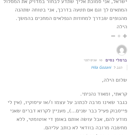
ישראל, אני סמוכת אליך שתדע לבחור במדויק את המסלול
המתאים לך וגם אם תטעה בדרכך, אני בטוחה ‏שתהנה
מהנופים שבדרך למחוזות הנפלאים המחכים בהמשך.‏
הילה
0
ברמלי נסים
10 שנים לפני
הגב ל
Hila Gozani
שלום הילה,
קראתי, ומאוד נהניתי.
כגבר שאינו מרבה לכתוב על עצמו ו/או עיסוקיו, (אין לי
פייסבוק פעיל כבר שנים…), מעניין לקרוא דברים שאני
מודע להם, אבל עושה אותם באופן די אוטומטי, ללא
מחשבה מרובה בוודאי לא כותב עליהם.