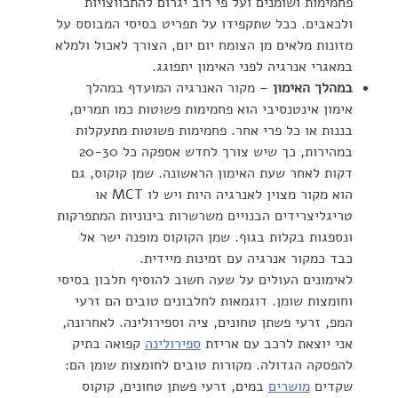
פחמימות ושומנים ועל ‏פי רוב יגרום להתכווצויות
ולכאבים. ככל שתקפידו על תפריט בסיסי ‏המבוסס על
מזונות מלאים מן הצומח יום יום, הצורך לאכול ולמלא
‏במאגרי אנרגיה לפני האימון יתפוגג. ‏
במהלך האימון
– מקור האנרגיה המועדף במהלך
אימון אינטנסיבי ‏הוא פחמימות פשוטות כמו תמרים,
בננות או כל פרי אחר. פחמימות ‏פשוטות מתעקלות
במהירות, כך שיש צורך לחדש אספקה כל 20-30
‏דקות לאחר שעת האימון הראשונה. שמן קוקוס, גם
הוא מקור מצוין ‏לאנרגיה היות ויש לו ‏‎ MCT‎או
טריגליצרידים הבנויים משרשרות ‏בינוניות המתפרקות
ונספגות בקלות בגוף. שמן הקוקוס מופנה ישר ‏אל
כבד כמקור אנרגיה עם זמינות מיידית‎.‎
לאימונים העולים על שעה חשוב להוסיף חלבון בסיסי
וחומצות שומן. ‏דוגמאות לחלבונים טובים הם זרעי
המפ, זרעי פשתן טחונים, ציה ‏וספירולינה. לאחרונה,
אני יוצאת לרכב עם אריזת
ספירולינה
קפואה בתיק
להפסקה הגדולה. מקורות טובים לחומצות שומן הם:
‏שקדים
מושרים
במים, זרעי פשתן טחונים, קוקוס