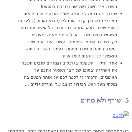
חשוב. אני חשה ‏בשליטה ורוכבת בהתאם!‏
שיכוך – בדומה למכונית, אופני הרים יכולים להיות
מצוידים בשיכוך ‏קדמי או מלא (קדמי ואחורי). לעניות
דעתי שיכוך מלא הוא הכרחי ‏עבור כל אישה עם רחם
משומש במצב טוב… אבל הייתי מעזה ‏ומצרפת
לקבוצה גם את מי שמתקרב עשור הארבעים שלו
.מערכת ‏מתלים טובה תתמוך בעמוד השדרה בחסד
ותאפשר לנו ליהנות לעין ‏ארוך.‏
אחזו חזק – השקעה בגלגלים וצמיגים טובים תשפר
את האחיזה ‏ובסופו של דבר תשאיר אתכם על
האופניים. הזכירו לי לספר לכם על ‏אותה הפעם בה
נפלתי מעל ראש הכידון למצב של עמידת ידיים …‏
5 שורף ולא מחום
כשהתחלתי לצאת לרכיבות ארוכת ומאתגרות יותר, ‏התחלתי