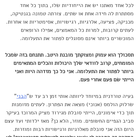
לכל אחד מאתנו יש את הייחודיות שלו, בתוך כל אחד
‏מסתתרת לה חידה אחת או שתים. צורתה טמונה בגנטיקה,
מכניקה, ‏פציעה, אלרגיות, רגישויות, אסימטריות או אחרות.
לעתים קרובות, למרות ‏כל המאמצים, אפילו הרופאים
המוכשרים ביותר אינם מסוגלים לפתור את ‏התעלומה‎.‎‏
תסכולך הוא עמוק ומצוקתך מובנת היטב. תתנחם בזה שמכל
‏המומחים, קרוב לוודאי שלך היכולות והכלים המתאימים
ביותר לפתור את ‏התעלומה. אני כל כך מזדהה היות ואני
הייתי שם פעם אחרי פעם.‏
בעיה טורדנית במיוחד ליוותה אותי זמן רב עד ש"
הבני
"
שרלוק ‏הולמס (אנוכי) מצאה את הפתרון. לעתים מזומנות
תוך כדי אימונים, הייתי ‏סובלת מגירוד מציק המרוכז בעיקר
סביב הגפיים החשופים. מוזר, הלא כן? ‏מאז ילדותי ועד עצם
היום הזה אני סובלת מאלרגיות ורגישויות רבות ‏ומוזרות.