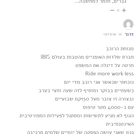
גברים, חומר למחשבה…
0
דרור
10 שנים לפני
מנוחת הרוכב
חברת שלדות האופניים מהטבות בעולם IBIS
חרטה על דיגלה את המשפט
Ride more work less
נוכחתי שכאשר אני רוכב מדי יום
כשעתיים בבוקר ומוסיף לזה שעה וחצי בערב
ובצורה זו צובר מעל 150קמ שבועיים
עם כ-4000 מטר טיפוס
הגוף לא מגיע לתשישות ומסתגל לפעילות הספורטיבית
האינטנסיבית
נכון שאני עושה הפסקה של יומיים שלמים מרכיבה