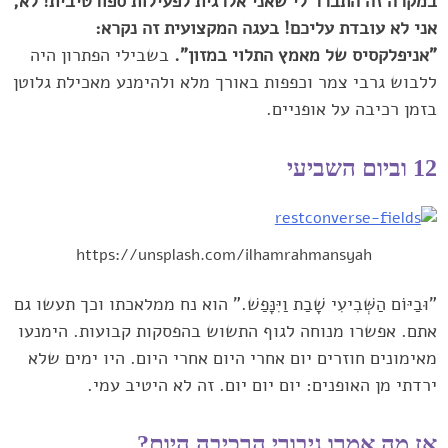
במקרה זה התברר לי שאני אלרגית לפעילות ספורטיבית! לא,
אני ‏לא עובדת עליכם! בעגה המקצועית זה נקרא:
"אניפלקסיס של מאמץ התלוי ‏במזון".
בשבילי הפתרון היה
ללבוש גרבי צמר וכפפות באורך מלא ולהימנע ‏מאכילת גלוטן
בזמן רכיבה על אופניים.‏
12 וביום השביעי
https://unsplash.com/ilhamrahmansyah
"וּבַיּוֹם הַשְּׁבִיעִי שָׁבַת וַיִּנָּפַשׁ." הוא נח ממלאכתו וכך תעשו ‏גם
אתם. אפשרו מנוחה לגוף התשוש בהפסקות קבועות. הימנעו
מאימונים ‏חוזרים יום אחרי היום אחרי היום. היו ימים שלא
ירדתי מן האופנים: יום יום ‏יום. זה לא היטיב עמי.
אז מה אמרו גיבורי הרכיבה היום?