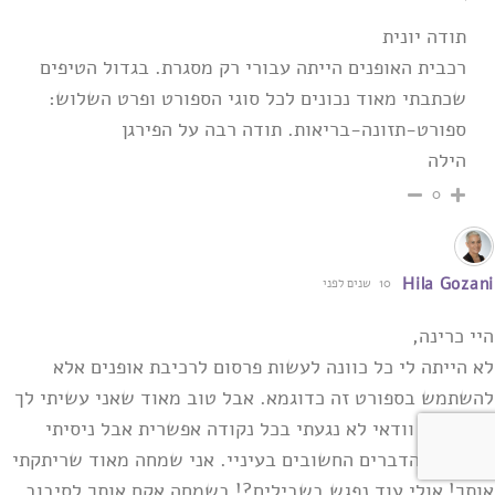
תודה יונית
רכבית האופנים הייתה עבורי רק מסגרת. בגדול הטיפים
שכתבתי מאוד נכונים לכל סוגי הספורט ופרט השלוש:
ספורט-תזונה-בריאות. תודה רבה על הפירגן
הילה
0
Hila Gozani
10 שנים לפני
היי כרינה,
לא הייתה לי כל כוונה לעשות פרסום לרכיבת אופנים אלא
להשתמש בספורט זה כדוגמא. אבל טוב מאוד ‏שאני עשיתי לך
חשק! אני וודאי לא נגעתי בכל נקודה אפשרית אבל ניסיתי
לדבר על הדברים החשובים ‏בעיניי. אני שמחה מאוד שריתקתי
אותך! אולי עוד נפגש בשבילים?!‏ בשמחה אקח אותך לסיבוב