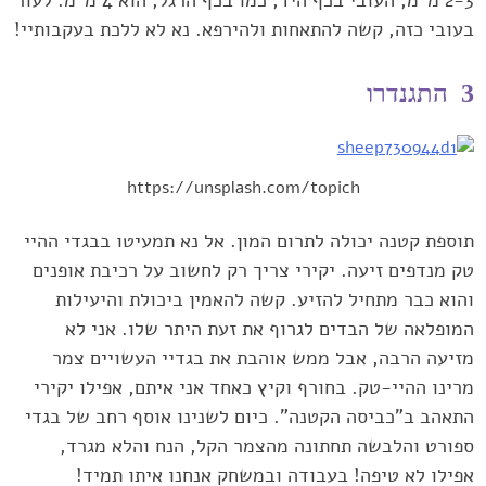
‏בעובי כזה, קשה להתאחות ולהירפא. נא לא ללכת בעקבותיי!‏
3 התגנדרו
https://unsplash.com/topich
תוספת קטנה יכולה לתרום המון. אל נא תמעיטו בבגדי ההיי
טק ‏מנדפים זיעה. יקירי צריך רק לחשוב על רכיבת אופנים
והוא כבר מתחיל ‏להזיע. קשה להאמין ביכולת והיעילות
המופלאה של הבדים לגרוף את זעת ‏היתר שלו. אני לא
מזיעה הרבה, אבל ממש אוהבת את בגדיי העשויים צמר
‏מרינו ההיי-טק. בחורף וקיץ כאחד אני איתם, אפילו יקירי
התאהב ב"כביסה ‏הקטנה". כיום לשנינו אוסף רחב של בגדי
ספורט והלבשה תחתונה מהצמר ‏הקל, הנח והלא מגרד,
אפילו לא טיפה! בעבודה ובמשחק אנחנו איתו תמיד!‏