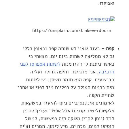
ואבוקדו.‏
https://unsplash.com/blakeverdoorn
קפה
– בעוד שאני לא שותה קפה ובאופן כללי
גם לא ממליצה לשתות ‏ביום יום. מצאתי כי
כאשר ניתנת לי ההזדמנות
לשתות אספרסו ‏לפני
הרכיבה
, אני מרגישה דחיפה גדולה ועליה
בביצועים. ‏קפה הוא חומר משתן, יש לשתות
מים בכמות העולה על כפליים מיד ‏לפני או אחרי
שתיית הקפה. ‏
לאימונים אינטנסיביים ניתן להיעזר במשקאות
אלקטרוליטים קנויים ‏אבל אפשר ועדיף להכין
לבד (ניתן להכין משקה כזה בפשטות, למשל
‏הוסיפו למים, מלח ים, מיץ לימון, תמרים וצ'יה