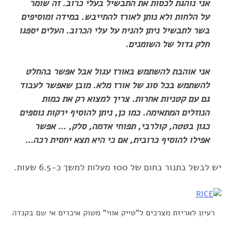
אני נוהגת לכסות את התבשיל בעלי כרוב. זה שומר
על הלחות ולא נותן ‏לאורז להתייבש. במידה ומוסיפים
בשר לתבשיל ניתן להניח על עלי הכרוב. ‏העלים יספגו
חלק גדול של השומנים.‏
אני אוהבת להשתמש באורז עגול אבל אפשר בהחלט
להשתמש בכל סוג ‏של אורז מלא. מובן שאפשר לעבוד
גם עם קטניות אחרות. צריך למצוא רק ‏את כמות
הנוזלים המתאימה. כמו כן, ניתן להוסיף ירקות נוספים
כגון ‏בטטה, קולרבי, תפוחי אדמה, סלק, … אפשר
אפילו להוסיף כרובית, אם כי ‏היא תצא יחסית רכה…‏
יש לבשל בתנור בחום של 100 מעלות למשך כ-6.5 שעות.‏
רעיון לאריזת מצרכים ל"טייק אווי" משוק איכרים אי שם בקנדה