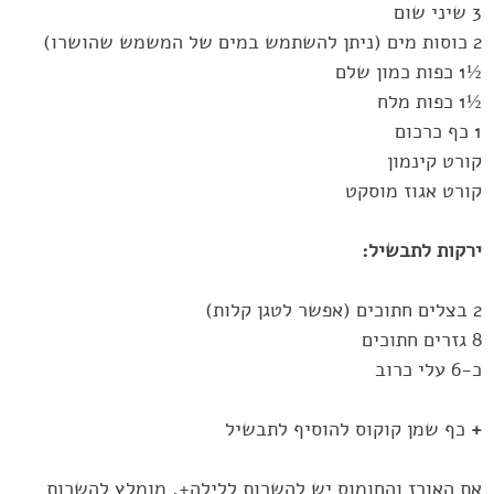
‏½1 כפות כמון שלם
‏½1 כפות מלח
קורט קינמון
קורט אגוז מוסקט
ירקות לתבשיל:‏
כ-6 עלי כרוב
+
כף שמן קוקוס להוסיף לתבשיל
את האורז והחומוס יש להשרות ללילה+. מומלץ להשרות