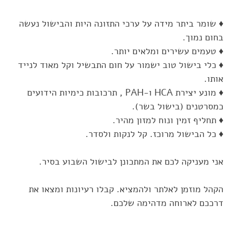
♦ שומר ביתר מידה על ערכי התזונה היות והבישול נעשה
בחום נמוך.‏
♦ טעמים עשירים ומלאים יותר.‏
♦ כלי בישול טוב ישמור על חום התבשיל וקל מאוד לנייד
אותו.‏
♦ מונע יצירת ‏HCA‏ ו-‏PAH‏ , תרכובות כימיות הידועים
כמסרטנים (בישול ‏בשר).‏
♦ תחליף זמין ונוח למזון מהיר.‏
♦ כל הבישול מרוכז. קל לנקות ולסדר.‏
אני מעניקה לכם את המתכונן לבישול השבוע בסיר. ‏
הקהל מוזמן לאלתר ולהמציא. קבלו רעיונות ומצאו את
דרככם לארוחה ‏מדהימה שלכם.‏