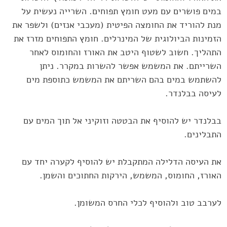
במים פושרים עם ‏מעט חומץ תפוחים. השרייה נעשית על
מנת להוריד את החומצה הפיטית ‏‏(מעכבי אנזים) ולשפר ‏את
הזמינות הביולוגית של המינרלים. חומץ ‏התפוחים מזרז את
התהליך. חשוב לשטוף היטב את האורז והחומוס לאחר
‏השרייתם. את המשמש אפשר להשרות במקרר. ניתן
להשתמש במים ‏בהם השריתם את המשמש כתוספת מים
לעיסה בבלנדר.‏
בבלנדר יש להוסיף את הבטטה וזוקיני אל תוך המים עם
התבלינים.
את ‏העיסה הדלילה המתקבלת יש להוסיף לקערה יחד עם
האורז, החומוס, המשמש, ‏הירקות החתוכים והשמן.‏
לערבב טוב ולהוסיף לכלי החרס המשומן.‏