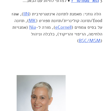
‎3‎
הוא "מסורסר"?
♦ למדתי לחיות עם הכאב…
הלה גוזני: מאמנת לתזונה אינטגרטיבית (‏
IIN
‏), ‏raw
food‏/תזונה קולינרית/תזונת ספורט ‏‏(‏
MK
‏), תזונה
על בסיס צמחים (
‏), מורה ל-‏
Nia
‏ (אמנויות
הלחימה, הריפוי ‏והריקוד), כלכלה וניהול
(
‏) ‏