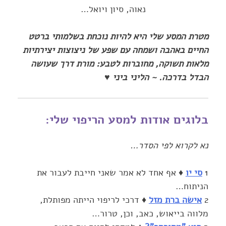
נאוה, סיון ויואל…‏
מטרת המסע שלי היא להיות נוכחת בשלמותי ברטט
‎מלאות תשוקה, מחוברות לטבע: מורת דרך שעושה
הבדל בדרכה.‏ ~ הליני ביני ♥
בלוגים אודות למסע הריפוי שלי‎:‎
נא לקרוא לפי הסדר‎…‎
‎1‎
סי יו
♦ אף אחד לא אמר שאני חייבת לעבור את
הניתוח…
‎2‎
אישה ברת מזל
♦ דרכי לריפוי הייתה מפותלת,
מלווה בייאוש, כאב, וכן, טרור…