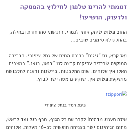
זממתי להרים טלפון לחילוץ בהפסקה
ולזעוק, הושיעו!
החום פשוט שיתק ‏אותי לגמרי. הרגשתי סחרחורת ובחילה,
בהחלט לא סימנים טובים…‏
ואז קרא, נס "גיגית" בריכת המים של נחל ציפורי. הבריכה
המוקפת שרידים עתיקים קרצה לנו "בואו, ‏בואו." במצבים
האלו אין אלוהים: שום התלבטות. ביישנות ודאגה לתלבושת
‏מושקעת פשוט אין. שוקעים מטה ישר לבוץ.‏
פינת חמד בנחל ציפורי
איזה תענוג מדהים! לקרר את כל הגוף, מכף רגל ועד לראש,
מחום ‏הגיהינום ישר בצניחה חופשית לכ-16 מעלות. אלוהים