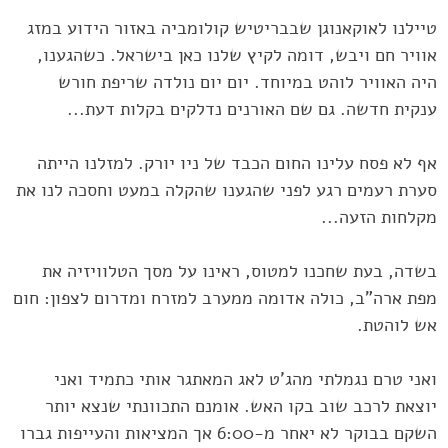
טיילנו לאוקאנוגן שבבריטיש קולומביה באזור הידוע במזג
אוויר חם ויבש, ‏דומה לקיץ שלנו כאן בישראל. כשהגענו,
היה האוויר לוהט במיוחד. יום יום ‏נולדה שריפת חורש
ענקית חדשה. גם שם האורנים נדלקים בקלות דעת..‏.
אף לא פסח עלינו החום הכבד של ניו יורק. למזלנו הייתה
סערת רעמים ‏רגע לפני שהגענו שהקלה במעט וחסכה לנו את
מקלחות הזעה..‏.
בשדה, בעת שחכנו למטוס, ראינו על מסך הטלוויזיה את
מפת ארה"ב, כולה ‏אדומה ממערב למזרח ומדרום לצפון: חום
אש לוהטת. ‏
ואני טרם נגמלתי מהג'ט לאג המאתגר אותי כתמיד ואני
יוצאת לרכב שוב ‏בקו האש. אומנם התכוונתי שנצא יותר
השקם בבוקר לא יאחר מ-6:00 אך ‏המציאות והעייפות גברו