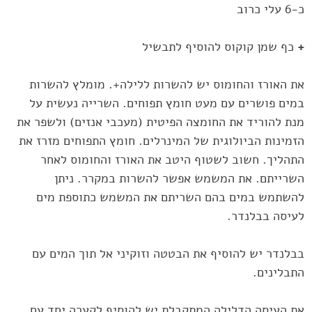
כ-6 עלי כרוב
+
כף שמן קוקוס להוסיף לתבשיל
את האורז והחומוס יש להשרות ללילה+. מומלץ להשרות
במים פושרים עם ‏מעט חומץ תפוחים. השרייה נעשית על
מנת להוריד את החומצה הפיטית ‏‏(מעכבי אנזים) ולשפר ‏את
הזמינות הביולוגית של המינרלים. חומץ ‏התפוחים מזרז את
התהליך. חשוב לשטוף היטב את האורז והחומוס לאחר
‏השרייתם. את המשמש אפשר להשרות במקרר. ניתן
להשתמש במים ‏בהם השריתם את המשמש כתוספת מים
לעיסה בבלנדר.‏
בבלנדר יש להוסיף את הבטטה וזוקיני אל תוך המים עם
התבלינים.
את ‏העיסה הדלילה המתקבלת יש להוסיף לקערה יחד עם