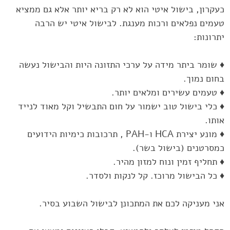
כעקרון, בישול איטי הוא לא רק בריא יותר אלא גם ממציא
טעמים נפלאים ‏ורכות מענגת.‏‎ ‎לבישול איטי יש הרבה
יתרונות:‏
♦ שומר ביתר מידה על ערכי התזונה היות והבישול נעשה
בחום נמוך.‏
♦ טעמים עשירים ומלאים יותר.‏
♦ כלי בישול טוב ישמור על חום התבשיל וקל מאוד לנייד
אותו.‏
♦ מונע יצירת ‏HCA‏ ו-‏PAH‏ , תרכובות כימיות הידועים
כמסרטנים (בישול ‏בשר).‏
♦ תחליף זמין ונוח למזון מהיר.‏
♦ כל הבישול מרוכז. קל לנקות ולסדר.‏
אני מעניקה לכם את המתכונן לבישול השבוע בסיר. ‏