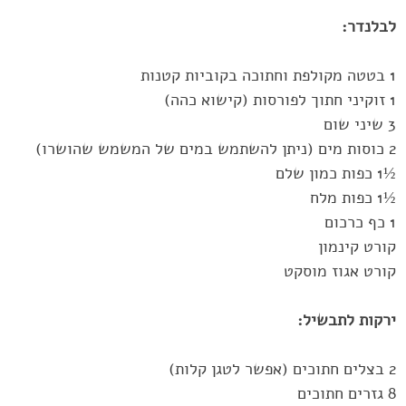
לבלנדר:‏
‏½1 כפות כמון שלם
‏½1 כפות מלח
קורט קינמון
קורט אגוז מוסקט
ירקות לתבשיל:‏