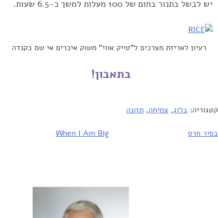
יש לבשל בתנור בחום של 100 מעלות למשך כ-6.5 שעות.‏
רעיון לאריזת מצרכים ל"טייק אווי" משוק איכרים אי שם בקנדה
בתאבון! ‏
קטגוריה:
בלוג
,
צמיחה
,
תזונה
יווט
בסיר חרס
When I Am Big