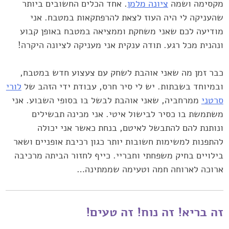
מקסימה ושמה
ציונה ‏מלמן
. אחד הכלים החשובים ביותר
שהעניקה לי היה העוז לצאת ‏להרפתקאות במטבח. אני
מודיעה לכם שאני משחקת וממציאה במטבח ‏באופן קבוע
ונהנית מכל רגע. תודה ענקית אני מעניקה לציונה היקרה!‏
כבר זמן מה שאני אוהבת לשחק עם צעצוע חדש במטבח,
ובמיוחד ‏בשבתות. יש לי סיר חרס, עבודת ידי הזהב של
לורי
סרטני
ממרחביה, שאני ‏אוהבת לבשל בו בסופי השבוע. אני
משתמשת בו כסיר לבישול איטי. אני ‏מכינה תבשילים
ונותנת להם להתבשל לאיטם, בנחת כאשר אני יכולה
‏להתפנות למשימות חשובות יותר כגון רכיבת אופניים ושאר
בילויים בחיק ‏משפחתי וחבריי. כייף לחזור הביתה מרכיבה
ארוכה לארוחה חמה וטעימה ‏שממתינה…‏
זה בריא! זה נוח! זה טעים!