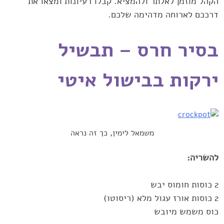
הקהל מוזמן לאלתר ולהמציא. קבלו רעיונות ומצאו את
דרככם לארוחה ‏מדהימה שלכם.‏
בסיר חרס – תבשיל
ירקות בבישול איטי
משמאל לימין, כך זה נראה
להשריה:‏
כוס משמש מיובש