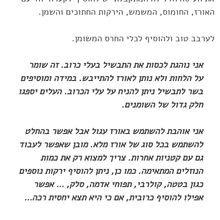
האורז, החומוס, המשמש, ‏הירקות החתוכים והשמן.‏
לערבב טוב ולהוסיף לכלי החרס המשומן.‏
אני נוהגת לכסות את התבשיל בעלי כרוב. זה שומר
על הלחות ולא נותן ‏לאורז להתייבש. במידה ומוסיפים
בשר לתבשיל ניתן להניח על עלי הכרוב. ‏העלים יספגו
חלק גדול של השומנים.‏
אני אוהבת להשתמש באורז עגול אבל אפשר בהחלט
להשתמש בכל סוג ‏של אורז מלא. מובן שאפשר לעבוד
גם עם קטניות אחרות. צריך למצוא רק ‏את כמות
הנוזלים המתאימה. כמו כן, ניתן להוסיף ירקות נוספים
כגון ‏בטטה, קולרבי, תפוחי אדמה, סלק, … אפשר
אפילו להוסיף כרובית, אם כי ‏היא תצא יחסית רכה…‏