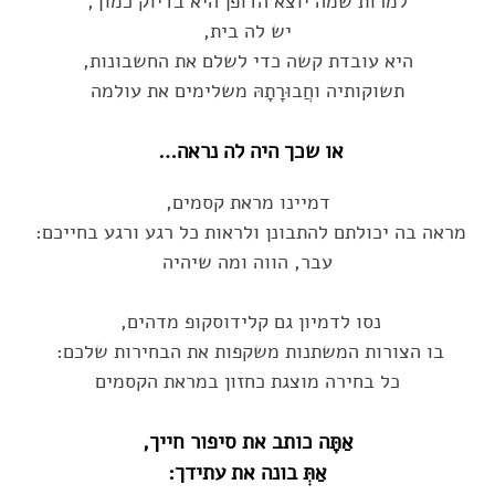
למרות שמה יוצא הדופן היא בדיוק כמוך‎,
יש לה בית‎,
היא עובדת קשה כדי לשלם את החשבונות‎,
תשוקותיה וחֲבוּרָתָהּ משלימים את עולמה
או שכך היה לה נראה‎ …‎
דמיינו מראת קסמים‎,‎
מראה בה יכולתם להתבונן ולראות כל רגע ורגע בחייכם: ‏
עבר, הווה ומה שיהיה
נסו לדמיון גם קלידוסקופ מדהים, ‏
בו הצורות המשתנות משקפות את הבחירות שלכם: ‏
כל בחירה מוצגת כחזון במראת הקסמים‏
אַתָּה כותב את סיפור חייך‎,‎
אַתְּ בונה את עתידך‎:‎