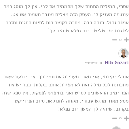
אסתי, המילים החמות שלך מחממים את לבי. אין לך מוסג כמה
עונג זה מעניק לי. העסק הזה מצליח ‏וצובר תאוצה אט אט.
אושר גדול. תודה רבה. מחכה בקוצר רוח לסיום החגים וחזרה
לשגרת ימי שלישי. ‏יום נפלא שיהיה לך‎!‎
0
Hila Gozani
11 שנים לפני
אורלי יקירתי, אני מאוד מעריכה את תמיכתך. אני יודעת שאת
מתכוונת לכל מילה ואת לא מפזרת אותם בקלות. כבר יש את
הפריימים הראשונים לסרט ואני בחיפוש לפסקול. אין ספק שזה
מסע מאוד מרגש עבורי. מקווה לחגוג את סיום הפרוייקט
בקרוב. שיהיה לך המשך יום נפלא!
0