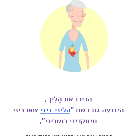
הכירו את הֶלִין‎, ‎
הידועה גם בשם "
הליני ביני
שארביני
וויסקריני רוטריני"‏‎,‎