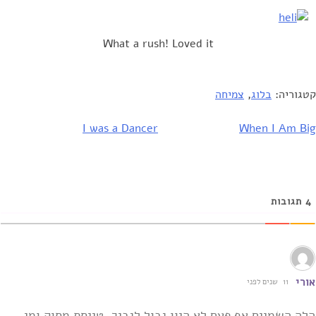
What a rush! Loved it
קטגוריה:
בלוג
,
צמיחה
I was a Dancer
When I Am Big
יווט
4
תגובות
אורי
11 שנים לפני
הלה השמיים אף פעם לא היוו גבול לגביך, טייסת מסוק ומי