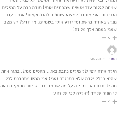
תמרי, חבל שאת לא רואה את החיוך הטיפשי על פניי. תמיד
שמחה לגלות עוד אנשים שמבינים אותי! ‏תודה רבה על המילים
הנדיבות. אני אוהבת למצוא שותפים להרפתקאות! אנחנו עוד
נפגש באוויר ‏ברשת ומי יודע אולי בשמיים. מי יודע? יש מצב
שאני באמת אלך על זה‎!‎
0
תמרי
11 שנים לפני
הילה איזה יופי של מילים כתבת כאן….מקסים ממש. בתור אחת
שהיא בכלל ילדה שלא התבגרה (אני) אני ממש מתחברת לכל
מה שכתבת והכי מבינה על מה את מדברת. טייסת מסוקים נראה
לי תפור עלייך!!יאללה לכי על זה☺
0