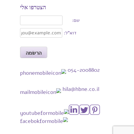
הצטרפו אלי
שם:
דוא"ל:
054-2008802
hila@hbne.co.il