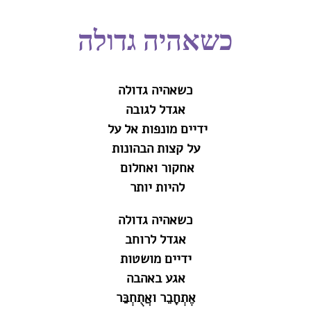
כשאהיה גדולה
כשאהיה גדולה
אגדל לגובה
ידיים מונפות אל על‎ ‎
על קצות הבהונות
אחקור ואחלום‎ ‎
להיות יותר‎ ‎
כשאהיה גדולה
אגדל לרוחב
ידיים מושטות
אגע באהבה
אֶתְחָבֵר ואֲתֻחְבַּר