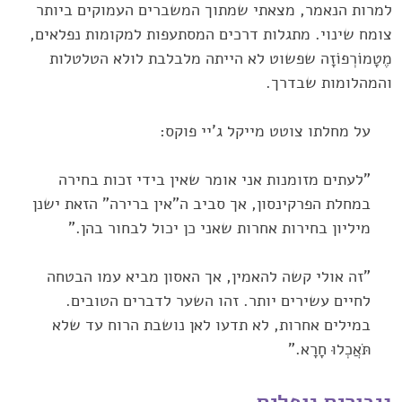
למרות הנאמר, מצאתי שמתוך המשברים העמוקים ביותר
צומח שינוי. מתגלות דרכים המסתעפות למקומות נפלאים,
מֶטָמוֹרְפוֹזָה שפשוט לא הייתה מלבלבת לולא הטלטלות
והמהלומות שבדרך.
על מחלתו צוטט מייקל ג'יי פוקס:
"לעתים מזומנות אני אומר שאין בידי זכות בחירה
במחלת הפרקינסון, אך סביב ה"אין ברירה" הזאת ישנן
מיליון בחירות אחרות שאני כן יכול לבחור בהן."
"זה אולי קשה להאמין, אך האסון מביא עמו הבטחה
לחיים עשירים יותר. זהו השער לדברים הטובים.
במילים אחרות, לא תדעו לאן נושבת הרוח עד שלא
תֹּאֲכְלוּ חָרָא."
גיבורים נופלים