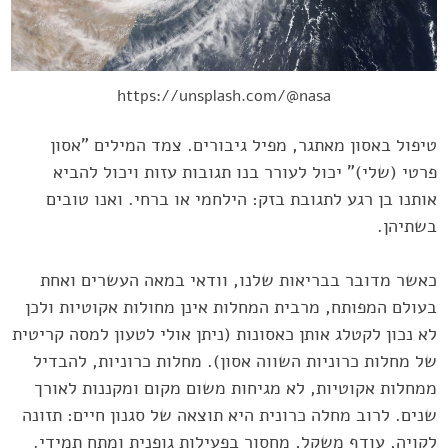
https://unsplash.com/@nasa
טיפול באסון מאתגר, מפיל גיבורים. צמד המילים "אסון
פרטי (שלי)" יכול לעורר בנו תגובות עזות ויכול להביא
אותנו בן רגע לתגובת בזק: הילחמי או ברחי. ואנו טובים
בשתיהן.
כאשר מדובר בבריאות שלנו, וודאי במאה העשרים ואחת
בעולם המפותח, מרבית המחלות אינן מחולות אקוטיות ולכן
לא נכון לקטלג אותן כאסונות (ניתן אולי לטעון למסה קריטית
של מחלות כרוניות השווה אסון). מחלות כרוניות, להבדיל
ממחלות אקוטיות, לא מגיחות משום מקום ומקננות לאורך
שנים. לרוב מחלה ‏כרונית היא תוצאה של סגנון חיים: תזונה
לקויה, עודף משקל, מחסור ‏בפעילות גופנית ומתח תמידי.‏