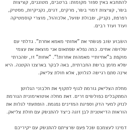
להתחבא באין ספור מקומות: ברטבים, מטוגנים, קציצות
בשר, קציצות דמוי בשר, ‏מרקים, דגים, נקניקיות, מסטיק,
רפרפת, נקניק, שבולת שועל, אלכוהול, מוצרי קוסמטיקה
ועוד ועוד רבים.‏
השבוע שוב פגשתי את "אחותי מאמא אחרת". גדלתי עם
שלושה אחים. כמה נפלא שפתאום אני מוצאת את ‏עצמי
מוקפת ב"אחיותיי מאמהות אחרות!". "אחות" זו, שהכרתי
שלא מזמן ברשת החברתית, באה לבקר ‏בארצנו הקטנה. היא
אינה סתם רגישה לגלוטן, אלא חולת צליאק.‏
מחלת הצליאק גורמת לגוף לתקוף את חלבוני הגלוטן
המתקבלים כפולשים זרים. זאת מחלה אוטואימונית ‏הגורמת
לנזק למעי הדק וספיגת המזינים נפגמת. הופתעתי לגלות את
הוראות הדיאטנית לבן זוגה כיצד ‏להתנשק עם חולת צליאק.‏
דמינו לעצמכם שכל פעם שרציתם להתנשק עם יקיריכם