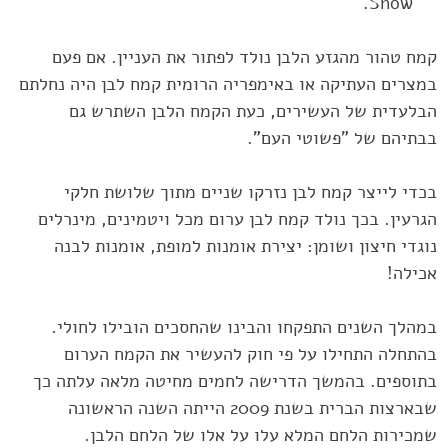
Show.
קמח טהור מהגזע הלבן נולד לפתור את העניין. אם פעם
במצרים העתיקה או באימפריה הרומית קמח לבן ‏היה נחלתם
הבלעדית של העשירים, כעת הקמח הלבן השתרש גם
בבתיהם של "פשוטי העם". ‏
בכדי לייצר קמח לבן נזרקו שניים מתוך שלושת חלקי
הגרעין. בכך נולד קמח לבן ערום מכל ויטמינים, ‏מינרלים
נוגדי חיצון ושומן: יצירת אומנות למופת, אומנות לבנה
אכילה!‏‎ ‎
במהלך השנים התפקחו והבינו שהחסכים הובילו לחולי.
בהתחלה התחילו על פי חוק להעשיר את הקמח ‏הערום
בתוספים. בהמשך הדרישה לחמים מחיטה מלאה עלתה כך
שבארצות הברית בשנת 2009 הייתה ‏השנה הראשונה
שמכירות הלחם המלא עלו על אלו של הלחם הלבן.‏