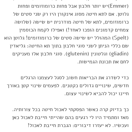
(Emmer)‎יש יותר חלבון אבל פחות כרומוזומים ‏ופחות
גלוטן. אם לתא חיטה מסוג אינקורן היו רק שני סטים של
כרומוזומים, לתא של חיטה מודרנית יש ‏שישה (שלושה
צמחים קדמונים הופכו לאחד!) ואפילו לקמח הכוסמין
‏‎(Spelt)‎‏ המהולל יש שישה סטים של ‏כרומוזומים! גלוטן הוא
שם כללי הניתן לשני סוגי חלבון בתוך תא החיטה: גליאדין
(‏gliadin‏) וגלטונין ‏‏(‏glutenin‏). סוגי חלבון אלו מעניקים
לחם את תכונת הגמישות.‏
כדי לשדרג את הבריאות חשוב לסגל לעצמנו הרגלים
חדשים, שינויים גדולים כקטנים. לפעמים שינוי קטן ‏באורך
חיינו יכול להביא לשינוי עצום.‏
כך בדיוק קרה כאשר הפסקתי לאכול חיטה בכל צורותיה.
מאז ומתמיד היו לי רגעים בהם שהייתי חייבת ‏לאכול כאן
ועכשיו. לא יעזרו דיבורים: הגברת חייבת לאכול!‏