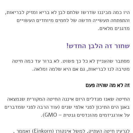
היו כמה מביננו שדרשו שלחם לבן לא בריא ומזיק לבריאות,
והתפתחה תעשייה חדשה של לחמים מיוחדים ‏העשויים
מדגנים מלאים. ‏
שחור זה הלבן החדש!‏
מסתבר שהעניין לא כל כך פשוט. לא ברור עד כמה חיטה
מטיבה לנו לבריאות, גם אם היא שלמה ומלאה.‏
זה לא מה שהיה פעם
החיטה שאנו מגדלים היום איננה החיטה המקורית שנמצאה
באגן הים התיכון לפני אלפי שנים (עוד ‏הרבה לפני שמדברים
על אורגניזמים מהונדסים גנטית‎ ‎‏– ‏GMO‏).‏
לגרעין חיטה העתיק, למשל אינקורן ‏‎(Einkorn)‎‏ ואממר ‏‎ ,