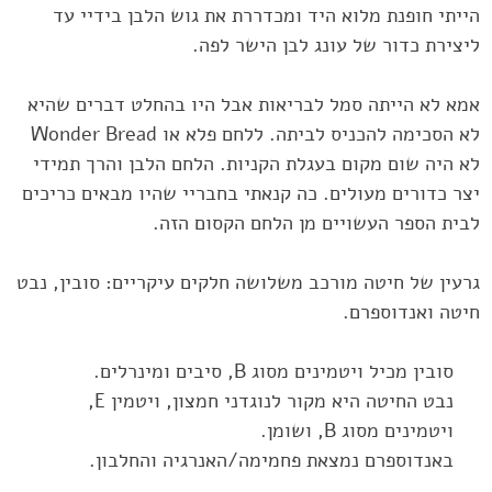
הייתי חופנת מלוא היד ומכדררת את גוש הלבן ‏בידיי עד
ליצירת כדור של עונג לבן הישר לפה.‏
אמא לא הייתה סמל לבריאות אבל היו בהחלט דברים שהיא
לא היה שום מקום בעגלת הקניות. הלחם הלבן והרך תמידי
יצר כדורים מעולים. כה ‏קנאתי בחבריי שהיו מבאים כריכים
לבית הספר העשויים מן הלחם הקסום הזה.‏
גרעין של חיטה מורכב משלושה חלקים עיקריים: סובין, נבט
חיטה ואנדוספרם. ‏
סובין מכיל ויטמינים מסוג ‏B‏, סיבים ומינרלים. ‏
נבט החיטה היא מקור לנוגדני חמצון, ויטמין ‏E‏,
ויטמינים מסוג ‏B‏, ושומן. ‏
באנדוספרם נמצאת פחמימה/האנרגיה והחלבון.‏