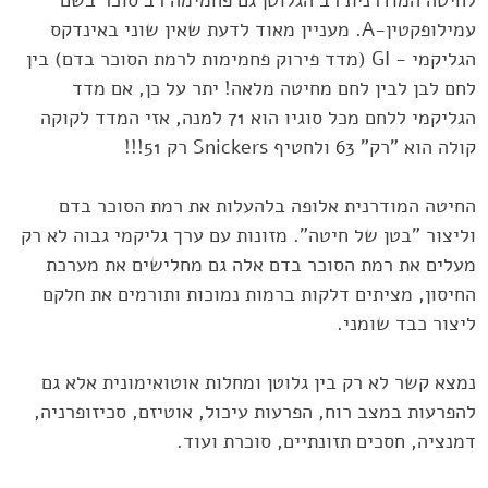
לחיטה המודרנית רב הגלוטן גם פחמימה רב סוכר בשם
עמילופקטין-‏A‏. מעניין מאוד לדעת שאין שוני ‏באינדקס
הגליקמי ‏GI -‎‏ ‏‎)‎מדד פירוק פחמימות לרמת הסוכר בדם) בין
לחם לבן לבין לחם מחיטה מלאה! ‏יתר על כן, אם מדד
הגליקמי ללחם מכל סוגיו הוא 71 למנה, אזי המדד לקוקה
קולה הוא "רק" 63 ולחטיף ‏Snickers‏ רק 51!!!‏
החיטה המודרנית אלופה בלהעלות את רמת הסוכר בדם
וליצור "בטן של חיטה". מזונות עם ערך גליקמי ‏גבוה לא רק
מעלים את רמת הסוכר בדם אלה גם מחלישים את מערכת
החיסון, מציתים דלקות ברמות ‏נמוכות ותורמים את חלקם
ליצור כבד שומני.‏
נמצא קשר לא רק בין גלוטן ומחלות אוטואימונית ‏אלא גם
להפרעות במצב רוח, הפרעות עיכול, אוטיזם, ‏סכיזופרניה,
דמנציה, חסכים תזונתיים, סוכרת ועוד.‏