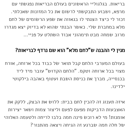
בריאות. בגלגוליי הראשונים בעולם הבריאות נפגשתי עם
‏מרפא, ושבוע התבקשתי לרשום את כל המזונות שאכלתי.
זכור לי כיצד הצגתי לו בגאווה את שפע ‏הרשומים של לחם
מלא במחברת שלי. כאשר הבנתי שהוא לא בדיוק יצא מגדרו
מרוב שמחה מבט תימהוני ‏אבוד השתלט על פניי…‏
מנין לי ההבנה ש"לחם מלא" הוא שם נרדף לבריאות?‏
בעולם המערבי הלחם קבל תואר של כבוד בכל ארוחה, אורח
מצוי בכל ארוחה וטקס. "הלחם הקדוש" ‏עובר מיד ליד
בכנסייה, מברך את כניסת השבת ועטוף באהבה בילקוטי
ילדינו. ‏
איזה תענוג זה להכין לחם בבית: ללוש את הבצק, ללקק את
האצבעות הדביקות מפעם לפעם וליצור צמות ‏ושאר יצירות
אומנות! מי לא רוכש פינה חמה בלבו לריחה ולטעמה האלוהי
של חלה חמה שברגע זה הגיחה ‏ויצאה מהתנור?‏