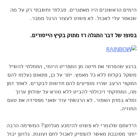
הימים הראשונים היו מאתגרים. סבלתי וחשבתי רק על מה
שנאסר עלי לאכול. לא פשוט לעצור הרגל ‏ממכר.‏
בסופו של דבר התגלה רז מתוק בקיץ הייסורים.
ברגע שהסרתי את חיטה מן התפריט היומי, התחלתי ‏להשיל
משקל בקלות ללא כל מאמץ. יתר על כן, פתאום נעלמו להם
התקפי הרעב שהיו מופיעים להם ‏חדשות לבקרים. לאחר זמן
מה, התחזקתי ויכולתי להביט ללא מורא על שולחן ערוך
ומלא במזון האסור. ‏לא הרגשתי עוד שאני מפסידה את טעם
החוויה.‏
הידעתם שלגמרי לא פשוט להימנע מגלוטן? המשימה הרבה
יותר מסובכת מאשר להפסיק לאכול לחם ‏ועוגות. גלוטן יכול