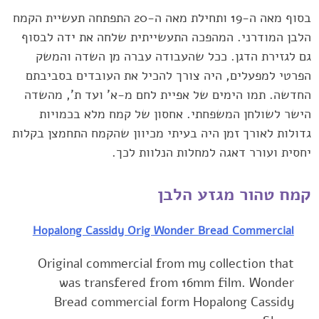
בסוף מאה ה-19 ותחילת מאה ה-20 התפתחה תעשיית הקמח
הלבן המודרני. המהפכה התעשייתית ‏שלחה את ידה לבסוף
גם לגזירת הדגן. ככל שהעבודה עברה מן השדה והמשק
הפרטי למפעלים, היה ‏צורך להכיל את העובדים בסביבתם
החדשה. תמו הימים של אפיית לחם מ-א' ועד ת', מהשדה
הישר ‏לשולחן המשפחתי. אחסון של קמח מלא בכמויות
גדולות לאורך זמן היה בעיתי מכיוון שהקמח התחמצן ‏בקלות
יחסית ועורר דאגה למחלות הנלוות לכך.‏
קמח טהור מגזע הלבן
Hopalong Cassidy Orig Wonder Bread Commercial
Original commercial from my collection that
was transfered from 16mm film. Wonder
Bread commercial form Hopalong Cassidy