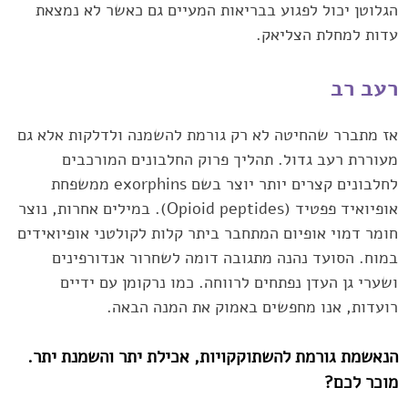
הגלוטן יכול לפגוע בבריאות המעיים גם כאשר לא נמצאת
עדות למחלת הצליאק.‏
רעב רב
אז מתברר שהחיטה לא רק גורמת להשמנה ולדלקות אלא גם
מעוררת רעב גדול. תהליך פרוק החלבונים ‏המורכבים
לחלבונים קצרים יותר יוצר בשם ‏exorphins‏ ממשפחת
אופיואיד פפטיד ‏‎(Opioid peptides)‎‏. ‏במילים אחרות, נוצר
חומר דמוי אופיום המתחבר ביתר קלות לקולטני אופיואידים‏
במוח.‏‎ ‎הסועד נהנה ‏מתגובה דומה לשחרור אנדורפינים
ושערי גן העדן נפתחים לרווחה. כמו נרקומן עם ידיים
רועדות, אנו ‏מחפשים באמוק את המנה הבאה.‏
הנאשמת גורמת להשתוקקויות, אכילת יתר והשמנת יתר.
מוכר לכם?‏