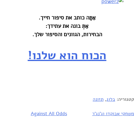
אַתָּה כותב את סיפור חייך‎.‎
אַתְּ בונה את עתידך‎:‎
הבחירות, הגוונים והסיפור שלך‎.‎
הכוח הוא שלנו!‏
קטגוריה:
בלוג
,
תזונה
יווט
משחקי אבוקדו וג'נג'ר
Against All Odds