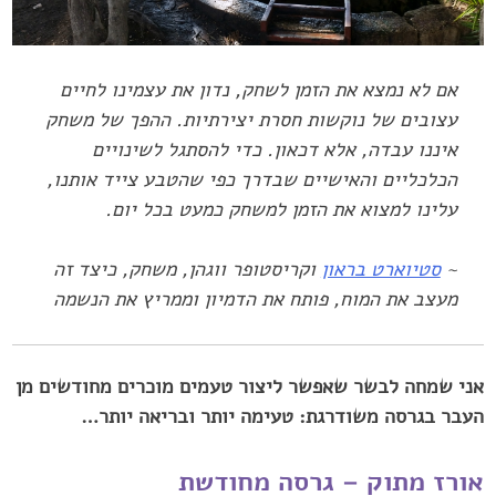
אם לא נמצא את הזמן לשחק, נדון את עצמינו לחיים
עצובים של נוקשות ‏חסרת יצירתיות. ההפך של משחק
איננו עבדה, אלא דכאון. כדי להסתגל ‏לשינויים
הכלכליים והאישיים שבדרך כפי שהטבע צייד אותנו,
עלינו למצוא ‏את הזמן למשחק כמעט בכל יום.
~
סטיוארט בראון
וקריסטופר ווגהן, משחק, כיצד זה
מעצב את המוח, פותח ‏את הדמיון וממריץ את הנשמה
אני שמחה לבשר שאפשר ליצור טעמים מוכרים מחודשים מן
העבר בגרסה ‏משודרגת: טעימה יותר ובריאה יותר…‏
אורז מתוק – גרסה מחודשת