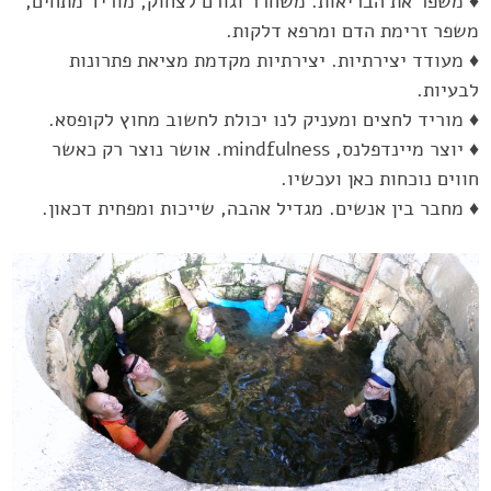
♦ משפר את הבריאות. משחרר וגורם לצחוק, מוריד מתחים,
משפר ‏זרימת הדם ומרפא דלקות.‏
♦ מעודד יצירתיות. יצירתיות מקדמת מציאת פתרונות
לבעיות.‏
♦ מוריד לחצים ומעניק לנו יכולת לחשוב מחוץ לקופסא.‏
♦ יוצר מיינדפלנס, ‏mindfulness‏. אושר נוצר רק כאשר
חווים נוכחות כאן ‏ועכשיו.‏
♦ מחבר בין אנשים. מגדיל אהבה, שייכות ומפחית דכאון.‏