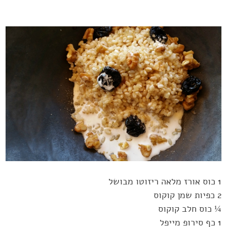
1 כוס אורז מלאה ריזוטו מבושל
‏¼ כוס חלב קוקוס