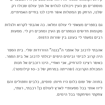
מוסתרים מן העין ויכולנו לגלוש אל תוך עולם שכולו רק
שלנו, ‏הרחק מן המטלות אשר חיכו לנו בחיים האמיתיים.‏
גם בספרים מצאתי לי עולם ומלאו. כה אהבתי לקרוא ולגלות
מקומות ‏חדשים הנסתרים מן העין ומחכים רק לי. מסעות
רבים נסעתי לי בעונג בין ‏שורות הדפוס.‏
אהבתי לרכוב על אופני ה"בננה" הוורודות שלי. בית הספר
היה קרוב לביתי ‏ובימים היפים יכולתי לרכוב אל בית הספר.
כאשר רצינו להרחיק, אני ואחיי, ‏הינו רוכבים אל חנות
המכולת הקרובה (שהייתה במרחק של כ-10 קילומטר).‏
בחווה של שום כלום היו חיות: סוסים, כלבים וחתולים והם
ליוו אותי בכל ‏מסעותיי לארץ לעולם כן! רכבתי, רצתי,
צחקתי ושיחקתי בכל הימים.‏