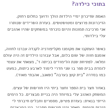
בתוכי כילדה?‏
האמת שזיכרון ימיי הילדות הולך ודועך כחלום רחוק.
הזיכרונות פרוצים ‏ומטושטשים. בעזרת השרידים שנותרו
אני מרכיבה תמונות והיום נזכרתי ‏במשחקים שהיו אהובים
עלי בילדותי.‏
כאשר העתקנו את מקומנו מקליפורניה לקנדה עברנו לחווה,
אומנם חווה ‏של שום כלום, אבל עבורנו הילדים זה היה עולם
ומלאו. לפתיחת שנת ‏הלימודים בכיתה ד', מצאתי את עצמי
לומדת בבית ספר בו שני חדרי לימוד ‏לארבע כיתות, כמעט
כמו בסדרה "בית קטן בערבה" (שאגב, אהבתי מאוד).‏
באזור חצר בית הספר וחצר ביתי היו חורשות של עצים.
המשחק ‏האהוב עלי במיוחד היה בניית מבצרים. כל הימים
הייתי בנאית: בעזרת ‏פטיש, מסמרים וחבלים חיברתי לי
קירות וקומות. מאחר והיו חורשות מסביב, ‏היו המבצרים