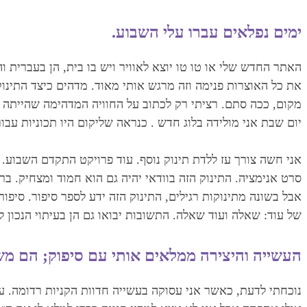
ימים נפלאים עברו עלי השבוע.
האתר החדש שלי או טו טו יוצא לאוויר ויש בו בית, הן בעברית והן
את כל האוצרות פנימה וזה מרגש אותי מאוד. מדהים כיצד התינוק 
מקום, ככה סתם. רציתי רק לכתוב על החוויה המדהימה שהייתה ל
יום שבת אני מולידה בלוג חדש . כנראה שליקום היו תכוניות עבורי ‏
אני חשה צורך עז ללדת תינוק נוסף. עוד פרויקט התקדם השבוע. 
‏סרט אנימציה. התינוק הזה בוודאי יהיה גם הוא חמוד ומצחיק. ב
‏אבל בשונה מתינוקות רגילים, התינוק הזה ידע לספר סיפור. סי
‏של עוד: שאלה ועוד שאלה. התשובות יבואו גם הן בעיתוי הנכון להן ‎
העשייה והיצירה ממלאים אותי עם סיפוק; הם משלי
נוכחתי לדעת, כאשר אני עסוקה בעשייה חדוות הקניות רדומה. עדי