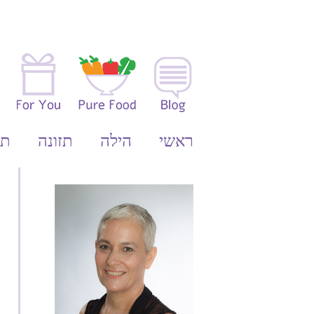
Ski
t
conten
ראשי
הילה
תזונה
תע