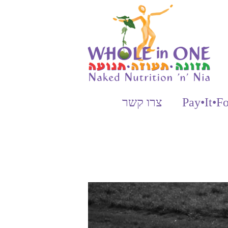
Pay•It•F
צרו קשר