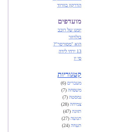
הדרקון בוורוד
מועדפים
יומנו של רוכב
בולדוזר
הוא "מסורסר"?‏
13 ירחי לידה
סי יו
קטגוריות
מעברים
(6)
משפחה
(7)
נמסטה
(7)
צמיחה
(28)
תזונה
(47)
תנועה
(27)
תעוזה
(24)