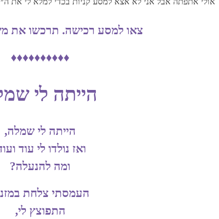
‏אולי אתפתה אבל אני לא אצא למסע קניות בכדי למלא לי את ה״חסר״
צאו למסע רכישה. תרכשו את משא
♦♦♦♦♦♦♦♦♦♦
הייתה לי שמל
הייתה לי שמלה,
ואז נולדו לי עוד ועוד
ומה להנעלה?
העמסתי צלחת במזנון
התפוצץ לי,