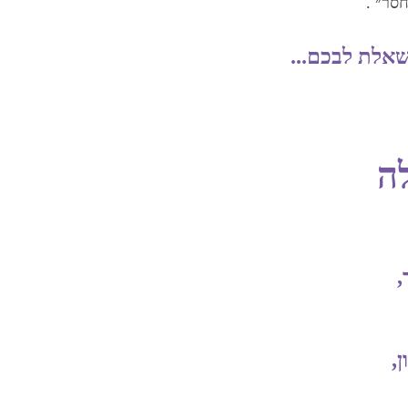
‎. ‎
לת לבכם.‏..
ה
,
,