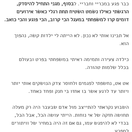
כבר פגע במכריי וחבריי. ל
בסוף, מגני התחיל ‏להיסדק,
הרגשתי כאילו נשמט השטיח תחת רגלי כאשר אירועים
דומים קרו ‏למשפחתי במעגל הכי קרוב, הכי פוגע והכי כואב.‏
אל תבינו אותי לא נכון. לא הייתה לי ילדות קשה, נהפוך
הוא.
כילדה צעירה ותמימה ‏ראיתי במשפחתי בפרט ובעולם
בכלל שלמות טהורה.
אט אט, נחשפתי לפגמים ‏ולחוסר צדק‎ ‎הנושקים אותי יותר
ויותר עד לרגע אשר בו אחזו בי חנק ופחד כאחד.‏
השבוע נקראתי להתייצב מול אדם שבעבר היה רק מעלה
תחושה חזקה של אי נוחות. ‏הייתי עושה הכל, אבל הכל,
בכדי לא להיפגש עמו, גם אם זה היה במחיר של ‏וויתורים
למפרע.