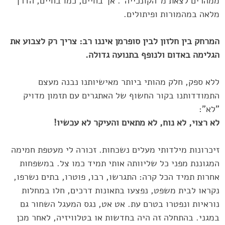
ממהרים לצאת מ"הקונכייה". ‏אך בחיים, כמו בחיים, הדרך
מלאה במהמורות ופיתולים. ‏
‎‎‎המרחק בין חלזון לבין סופרמן איננו רב: צריך רק לצבוע את
הגלימה באדום ולנופף ‏בתנועה גדולה.
ללא ספק, חלק מהותי ביותר מאישיותנו נבנה מעצם
התמודדותנו בקור החשוף של ‏האתגרים עם תזמון מדויק
"לא":
זיכרונות מילדותי מעלים נשכחות. זכורה לי מעטפת חמימה
המגוננת מפני כל ‏שליוותה אותי תמיד כמו צל. במשפחות
אחרות תמיד הכל קרה: התגרשו, רבו, ‏פוטרו, בתים נשרפו,
נקראו לבית משפט, נפצעו בתאונות דרכים, חלו במחלות
‏נוראיות ונפטרו בטרם עת. אט אט, נגס המעגל השחור גם
במגני. בהתחלה זה היה ‏בחדשות או בטלוויזיה, לאחר מכן