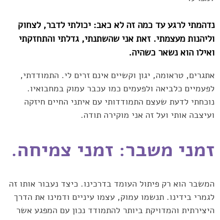
נדהמתי לרגע עד כמה זה לא כאב: יכולתי לדבר, לצחוק
וליהנות ‏מעצמתי. זאת אני שהשתנתי, גדלתי והתחזקתי
ואילו הוא נשאר כשהיה.‏
אתגרים, טראומה, יגון וקשיים אינם זרים לי. התמודדתי,
לפעמיים כלביאה ולפעמים ‏כמו עכבר עמוק במחבואיו.
נוכחתי לדעת שעצם התמודדותי עם איתני החיים חיזקה
‏ועיצבה אותי ועל זה אני מוקירה תודה.‏
זמני משבר: זמני צמיחה.
המשבר הוא רק פיתול העומד בדרכינו. כיצד נעבור אותו ‏זה
לגמרי בידינו. תנשמו עמוק, עצמו עיניים ודמינו את הדרך
היצירתית והמדויקת ‏ביותר להתמודד נכון עם המפגע אשר