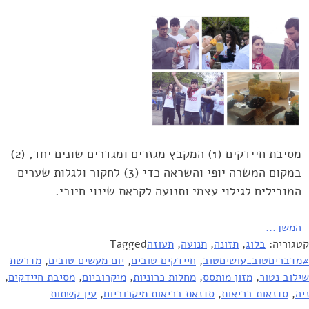
מסיבת חיידקים (1) המקבץ מגזרים ומגדרים שונים יחד, (2)
במקום המשרה יופי והשראה כדי (3) לחקור ולגלות שערים
המובילים לגילוי עצמי ותנועה לקראת שינוי חיובי.
המשך...
קטגוריה:
בלוג
,
תזונה
,
תנועה
,
תעוזה
Tagged
#מדבריםטוב_עושיםטוב
,
חיידקים טובים
,
יום מעשים טובים
,
מדרשת
שילוב נטור
,
מזון מותסס
,
מחלות כרוניות
,
מיקרוביום
,
מסיבת חיידקים
,
ניה
,
סדנאות בריאות
,
סדנאת בריאות מיקרוביום
,
עין קשתות